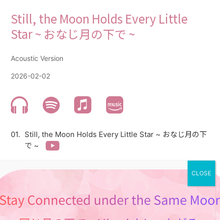
Still, the Moon Holds Every Little
Star ~ おなじ月の下で ~
Acoustic Version
2026-02-02
Still, the Moon Holds Every Little Star ~ おなじ月の下
で ~
a quiet place where sound still lingers
under the same moon becoming one story
an airy voice
a rhythm that gently sways time