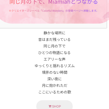
without borders
in the deep of night
held by the moon
just a song to be here
静かな場所に
音はまだ残っている
同じ月の下で
ひとつの物語になる
エアリーな声
ゆっくりと揺れるリズム
境界のない時間
深い夜に
月に抱かれただ
ここにいるための歌
SHOP