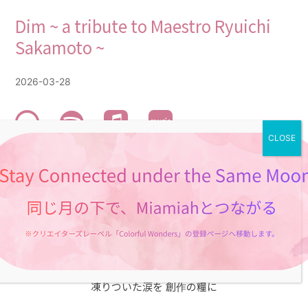
Dim ~ a tribute to Maestro Ryuichi
Sakamoto ~
2026-03-28
Dim ~ a tribute to Maestro Ryuichi Sakamoto ~
maestro の旅立ち the day he left
frozen stillness 止まった世界
legacy of silence 遺された静寂と対話して
transforming tears into a melody
凍りついた涙を 創作の糧に